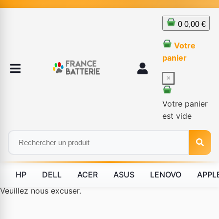
0
0,00 €
Votre
panier
×
Votre panier
est vide
HP
DELL
ACER
ASUS
LENOVO
APPL
Le produit #BLD--12232 n'est plus disponible à la vente.
Veuillez nous excuser.