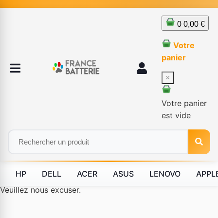
0
0,00 €
Votre
panier
×
Votre panier
est vide
HP
DELL
ACER
ASUS
LENOVO
APPL
Le produit #BLD--12232 n'est plus disponible à la vente.
Veuillez nous excuser.