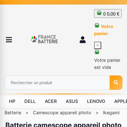
0
0,00 €
Votre
panier
×
Votre panier
est vide
HP
DELL
ACER
ASUS
LENOVO
APPL
Batterie
>
Camescope appareil photo
>
Ikegami
Batterie camescope appareil photo