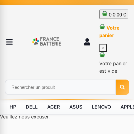
0
0,00 €
Votre
panier
×
Votre panier
est vide
HP
DELL
ACER
ASUS
LENOVO
APPL
Le produit #BLD--12232 n'est plus disponible à la vente.
Veuillez nous excuser.