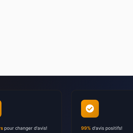
rs
pour changer d'avis!
99%
d'avis positifs!