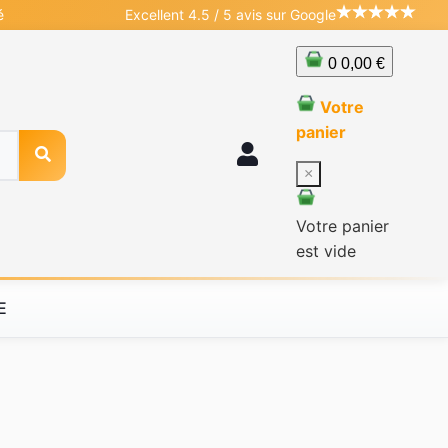
é
Excellent 4.5 / 5 avis sur Google
0
0,00 €
Votre
panier
×
Votre panier
est vide
E