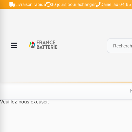
Livraison rapide
30 jours pour échanger
Daniel au 04 65 
Le produit #BLD--12232 n'est plus disponible à la vente.
Veuillez nous excuser.