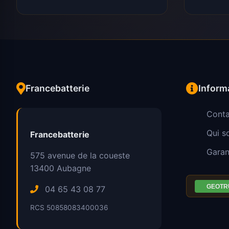
Francebatterie
Inform
Conta
Qui 
Francebatterie
Garan
575 avenue de la coueste
13400
Aubagne
04 65 43 08 77
RCS 50858083400036