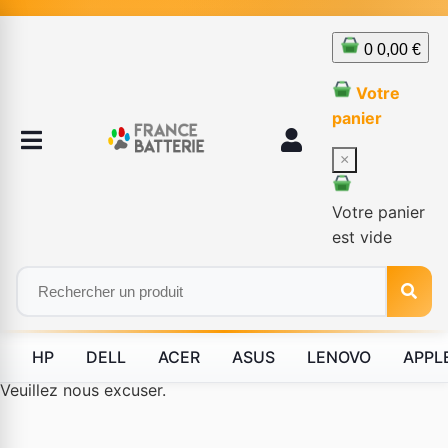
0
0,00 €
Votre
panier
×
Votre panier
est vide
HP
DELL
ACER
ASUS
LENOVO
APPL
Le produit #BLD--12232 n'est plus disponible à la vente.
Veuillez nous excuser.