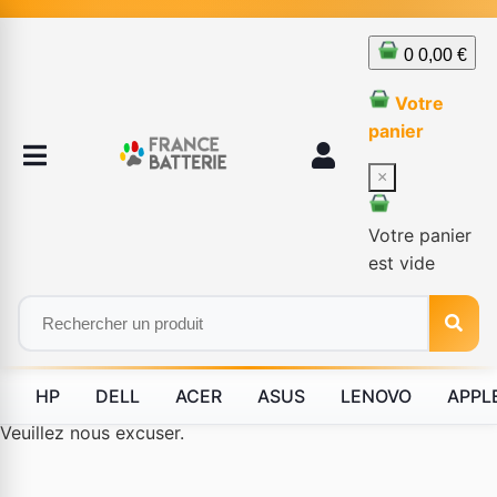
0
0,00 €
Votre
panier
×
Votre panier
est vide
HP
DELL
ACER
ASUS
LENOVO
APPL
Le produit #BLD--12232 n'est plus disponible à la vente.
Veuillez nous excuser.