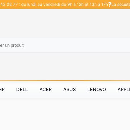
43 08 77 : du lundi au vendredi de 9h à 12h et 13h à 17h
La sociét
HP
DELL
ACER
ASUS
LENOVO
APPL