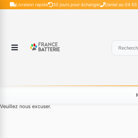
Livraison rapide
30 jours pour échanger
Daniel au 04 65 
Le produit #BLD--12232 n'est plus disponible à la vente.
Veuillez nous excuser.