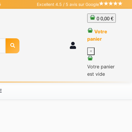
é
Excellent 4.5 / 5 avis sur Google
0
0,00 €
Votre
panier
×
Votre panier
est vide
E