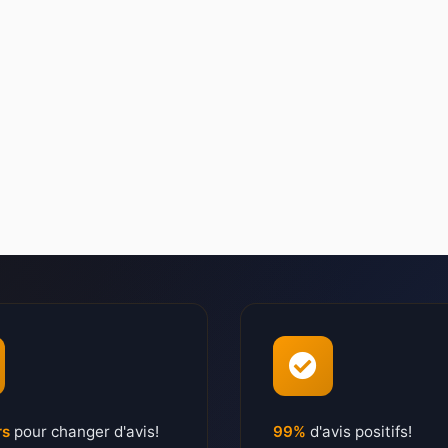
rs
pour changer d'avis!
99%
d'avis positifs!