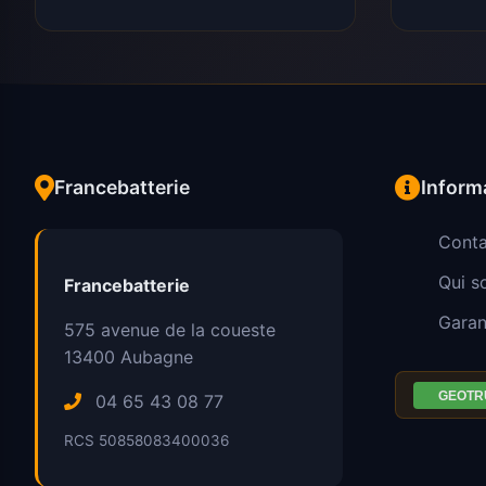
Francebatterie
Inform
Conta
Qui 
Francebatterie
Garan
575 avenue de la coueste
13400
Aubagne
04 65 43 08 77
RCS 50858083400036