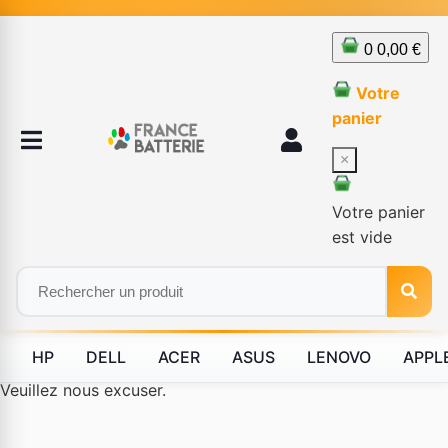
0
0,00 €
Votre
panier
×
Votre panier
est vide
HP
DELL
ACER
ASUS
LENOVO
APPL
Le produit #BLD--12232 n'est plus disponible à la vente.
Veuillez nous excuser.