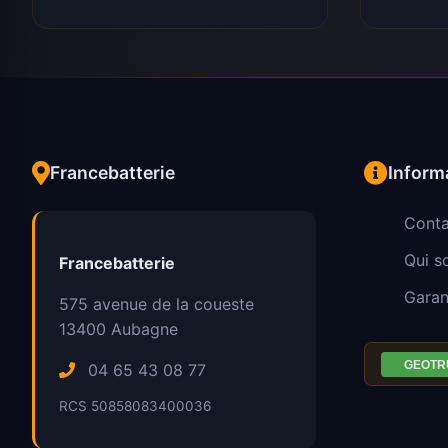
Francebatterie
Inform
Conta
Qui 
Francebatterie
Garan
575 avenue de la coueste
13400
Aubagne
04 65 43 08 77
RCS 50858083400036