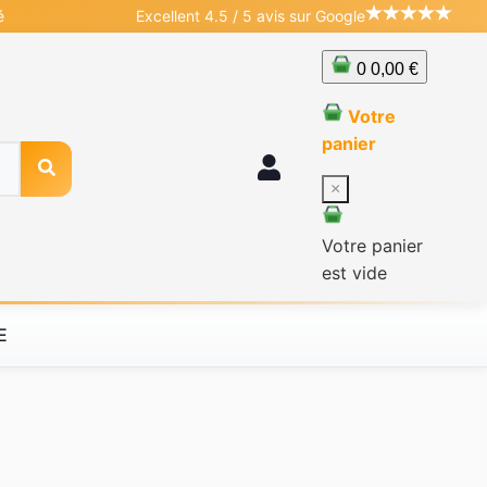
é
Excellent 4.5 / 5 avis sur Google
0
0,00 €
Votre
panier
×
Votre panier
est vide
E