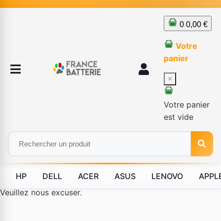
0
0,00 €
Votre
panier
×
Votre panier
est vide
HP
DELL
ACER
ASUS
LENOVO
APPL
Le produit #BLD--12232 n'est plus disponible à la vente.
Veuillez nous excuser.