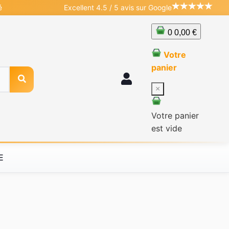
é
Excellent 4.5 / 5 avis sur Google
0
0,00 €
Votre
panier
×
Votre panier
est vide
E