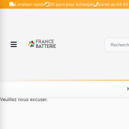
Livraison rapide
30 jours pour échanger
Daniel au 04 65 
Le produit #BLD--12232 n'est plus disponible à la vente.
Veuillez nous excuser.