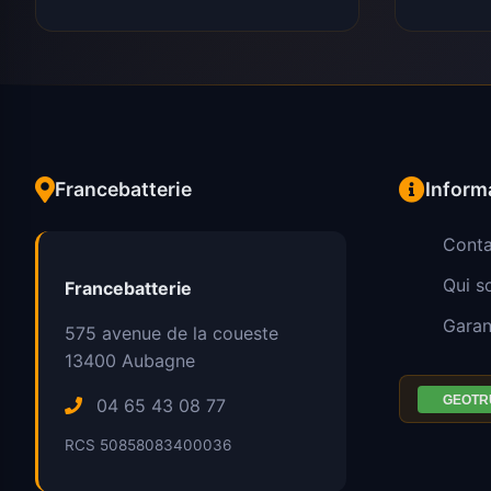
Francebatterie
Inform
Conta
Qui 
Francebatterie
Garan
575 avenue de la coueste
13400
Aubagne
04 65 43 08 77
RCS 50858083400036