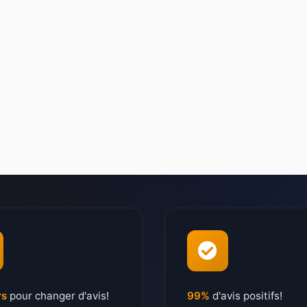
rs
pour changer d'avis!
99%
d'avis positifs!