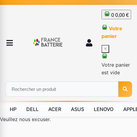
0
0,00 €
Votre
panier
×
Votre panier
est vide
HP
DELL
ACER
ASUS
LENOVO
APPL
Le produit #BLD--12232 n'est plus disponible à la vente.
Veuillez nous excuser.