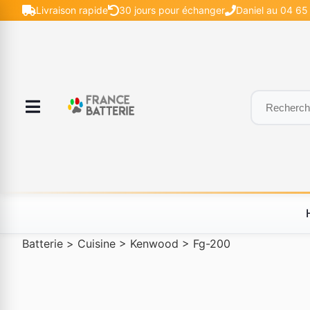
Livraison rapide
30 jours pour échanger
Daniel au 04 65 
Batterie
>
Cuisine
>
Kenwood
>
Fg-200