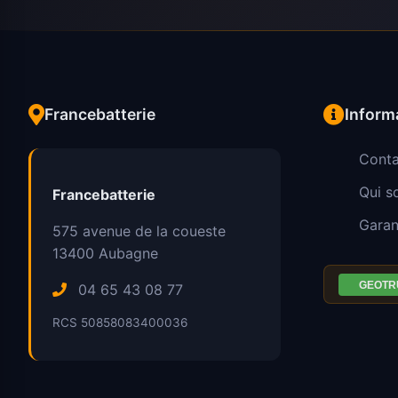
Francebatterie
Inform
Conta
Qui 
Francebatterie
Garan
575 avenue de la coueste
13400
Aubagne
04 65 43 08 77
RCS 50858083400036