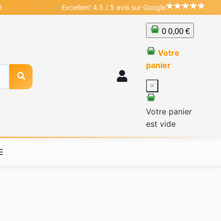
é
Excellent 4.5 / 5 avis sur Google
0
0,00 €
Votre
panier
×
Votre panier
est vide
E