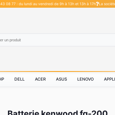
43 08 77 : du lundi au vendredi de 9h à 13h et 13h à 17h
La sociét
HP
DELL
ACER
ASUS
LENOVO
APPL
Batterie kenwood fg-200