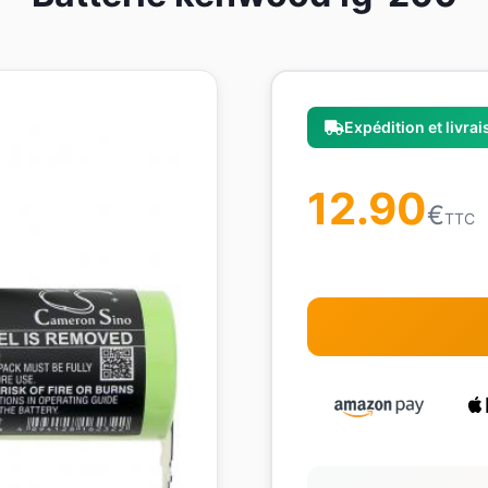
Expédition et livra
12.90
€
TTC