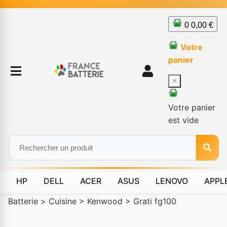
0
0,00 €
Votre
panier
×
Votre panier
est vide
HP
DELL
ACER
ASUS
LENOVO
APPL
Batterie
>
Cuisine
>
Kenwood
>
Grati fg100