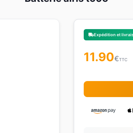
Expédition et livra
11.90
€
TTC