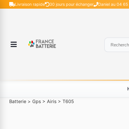
Livraison rapide
30 jours pour échanger
Daniel au 04 65 
Batterie
>
Gps
>
Airis
>
T605