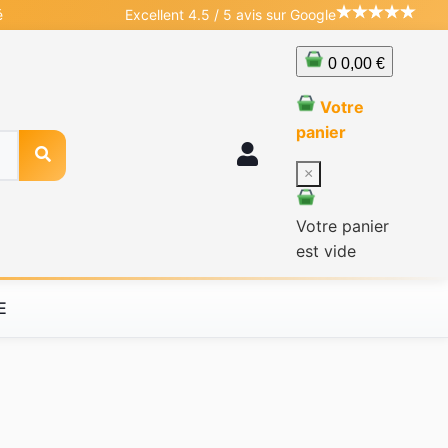
é
Excellent 4.5 / 5 avis sur Google
0
0,00 €
Votre
panier
×
Votre panier
est vide
E