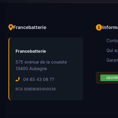
Francebatterie
Inform
Conta
Qui 
Francebatterie
Garan
575 avenue de la coueste
13400
Aubagne
04 65 43 08 77
RCS 50858083400036