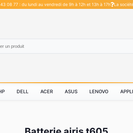
43 08 77 : du lundi au vendredi de 9h à 12h et 13h à 17h
La sociét
HP
DELL
ACER
ASUS
LENOVO
APPL
Batterie airis t605