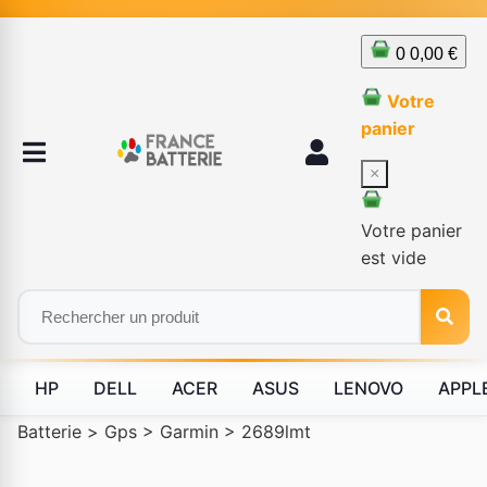
0
0,00 €
Votre
panier
×
Votre panier
est vide
HP
DELL
ACER
ASUS
LENOVO
APPL
Batterie
>
Gps
>
Garmin
>
2689lmt