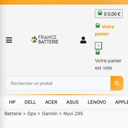
0
0,00 €
Votre
panier
×
Votre panier
est vide
HP
DELL
ACER
ASUS
LENOVO
APPL
Batterie
>
Gps
>
Garmin
>
Nuvi 295