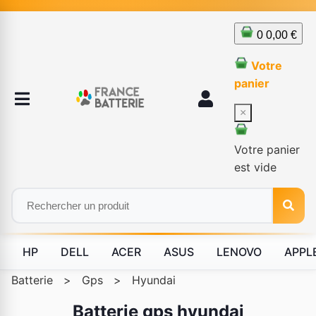
0
0,00 €
Votre
panier
×
Votre panier
est vide
HP
DELL
ACER
ASUS
LENOVO
APPL
Batterie
>
Gps
>
Hyundai
Batterie gps hyundai