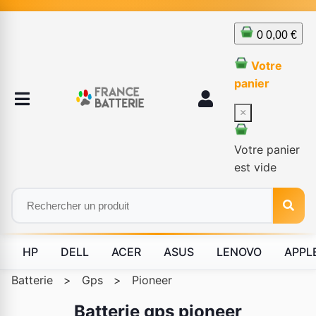
0
0,00 €
Votre
panier
×
Votre panier
est vide
HP
DELL
ACER
ASUS
LENOVO
APPL
Batterie
>
Gps
>
Pioneer
Batterie gps pioneer