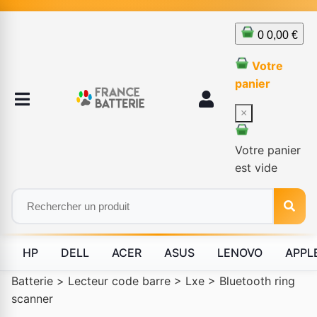
0
0,00 €
Votre
panier
×
Votre panier
est vide
HP
DELL
ACER
ASUS
LENOVO
APPL
Batterie
>
Lecteur code barre
>
Lxe
>
Bluetooth ring
scanner