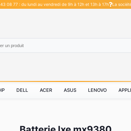
43 08 77 : du lundi au vendredi de 9h à 12h et 13h à 17h
La sociét
HP
DELL
ACER
ASUS
LENOVO
APPL
Batterie lxe mx9380