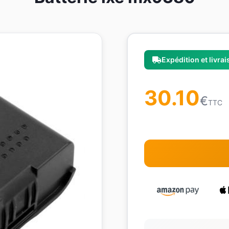
Expédition et livra
30.10
€
TTC