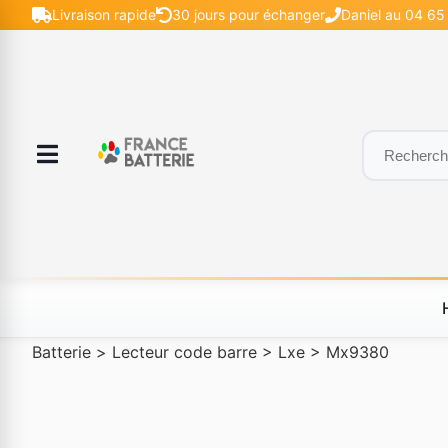
Livraison rapide
30 jours pour échanger
Daniel au 04 65 
Batterie
>
Lecteur code barre
>
Lxe
>
Mx9380