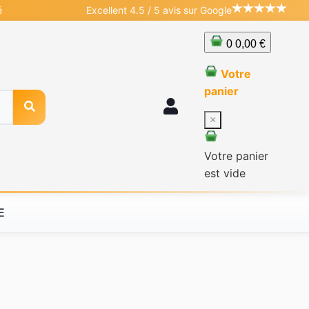
é
Excellent 4.5 / 5 avis sur Google
0
0,00 €
Votre
panier
×
Votre panier
est vide
E