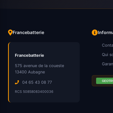
Francebatterie
Inform
Conta
Qui 
Francebatterie
Garan
575 avenue de la coueste
13400
Aubagne
04 65 43 08 77
RCS 50858083400036