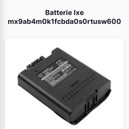
Batterie lxe
mx9ab4m0k1fcbda0s0rtusw600