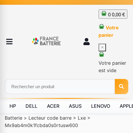
0
0,00 €
Votre
panier
×
Votre panier
est vide
HP
DELL
ACER
ASUS
LENOVO
APPL
Batterie
>
Lecteur code barre
>
Lxe
>
Mx9ab4m0k1fcbda0s0rtusw600