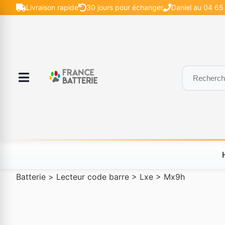
Livraison rapide
30 jours pour échanger
Daniel au 04 65 
Batterie
>
Lecteur code barre
>
Lxe
>
Mx9h