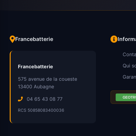
Francebatterie
Inform
Conta
Qui 
Francebatterie
Garan
575 avenue de la coueste
13400
Aubagne
04 65 43 08 77
RCS 50858083400036