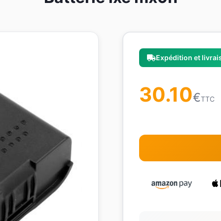
Expédition et livra
30.10
€
TTC