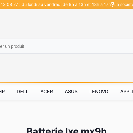
43 08 77 : du lundi au vendredi de 9h à 13h et 13h à 17h
La sociét
HP
DELL
ACER
ASUS
LENOVO
APPL
Batterie lxe mx9h