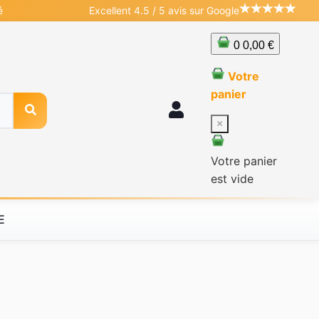
é
Excellent 4.5 / 5 avis sur Google
0
0,00 €
Votre
panier
×
Votre panier
est vide
E