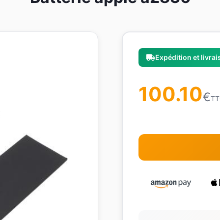
Expédition et livra
100.10
€
TT