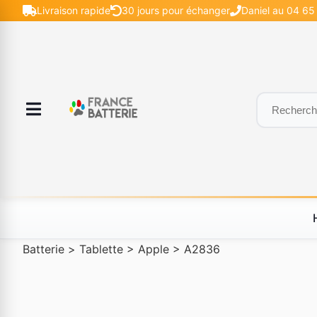
Livraison rapide
30 jours pour échanger
Daniel au 04 65 
Batterie
>
Tablette
>
Apple
>
A2836