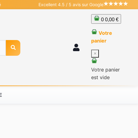
é
Excellent 4.5 / 5 avis sur Google
0
0,00 €
Votre
panier
×
Votre panier
est vide
E