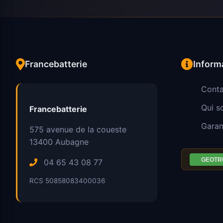
Francebatterie
Inform
Conta
Qui 
Francebatterie
Garan
575 avenue de la coueste
13400
Aubagne
04 65 43 08 77
RCS 50858083400036