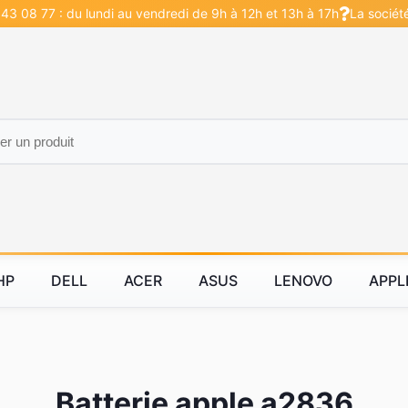
43 08 77 : du lundi au vendredi de 9h à 12h et 13h à 17h
La sociét
HP
DELL
ACER
ASUS
LENOVO
APPL
Batterie apple a2836