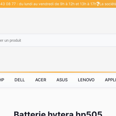
43 08 77 : du lundi au vendredi de 9h à 12h et 13h à 17h
La sociét
HP
DELL
ACER
ASUS
LENOVO
APPL
Batterie hytera hp505