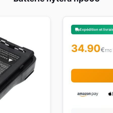
Expédition et livra
34.90
€
TTC