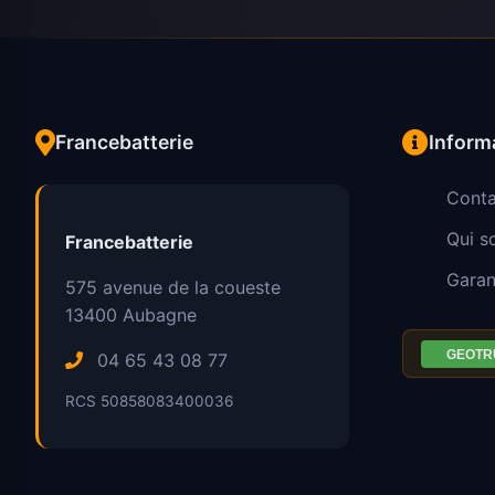
Francebatterie
Inform
Conta
Qui 
Francebatterie
Garan
575 avenue de la coueste
13400
Aubagne
04 65 43 08 77
RCS 50858083400036