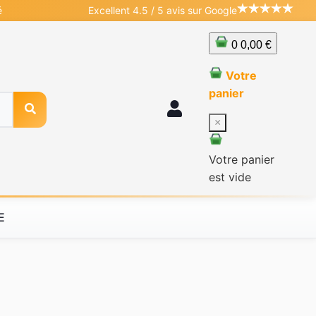
é
Excellent 4.5 / 5 avis sur Google
0
0,00 €
Votre
panier
×
Votre panier
est vide
E