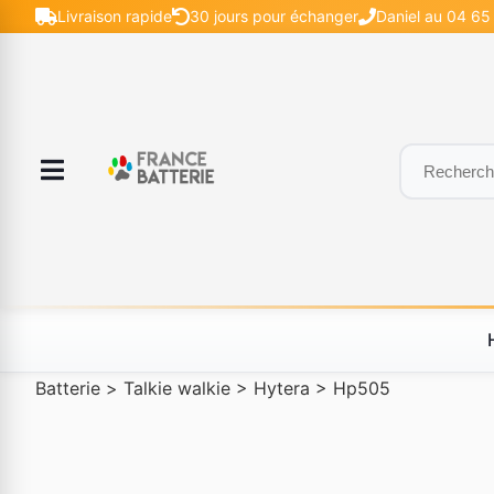
Livraison rapide
30 jours pour échanger
Daniel au 04 65 
Batterie
>
Talkie walkie
>
Hytera
>
Hp505