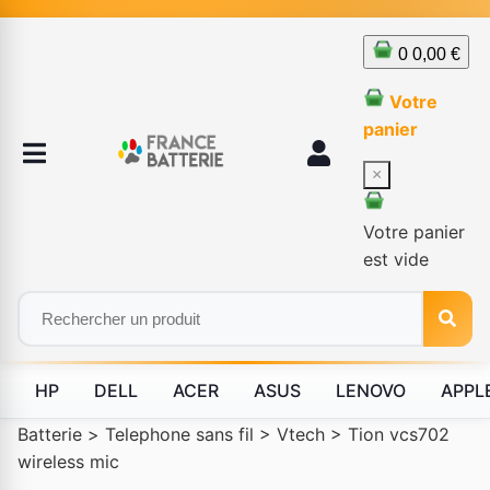
0
0,00 €
Votre
panier
×
Votre panier
est vide
HP
DELL
ACER
ASUS
LENOVO
APPL
Batterie
>
Telephone sans fil
>
Vtech
>
Tion vcs702
wireless mic