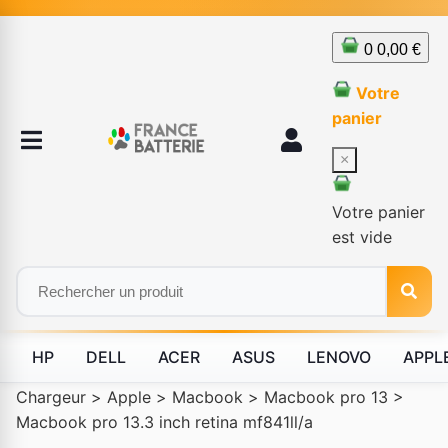
0
0,00 €
Votre
panier
×
Votre panier
est vide
HP
DELL
ACER
ASUS
LENOVO
APPL
Chargeur
>
Apple
>
Macbook
>
Macbook pro 13
>
Macbook pro 13.3 inch retina mf841ll/a