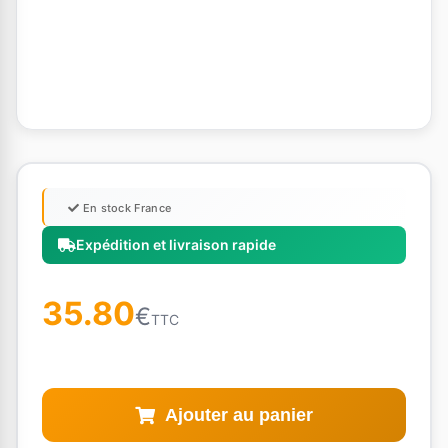
En stock France
Expédition et livraison rapide
35.80
€
TTC
Ajouter au panier