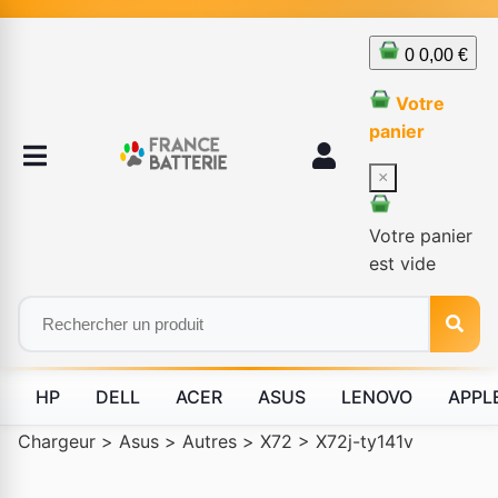
0
0,00 €
Votre
panier
×
Votre panier
est vide
HP
DELL
ACER
ASUS
LENOVO
APPL
Chargeur
>
Asus
>
Autres
>
X72
>
X72j-ty141v