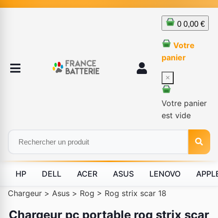
0
0,00 €
Votre
panier
×
Votre panier
est vide
HP
DELL
ACER
ASUS
LENOVO
APPL
Chargeur
>
Asus
>
Rog
>
Rog strix scar 18
Chargeur pc portable rog strix scar