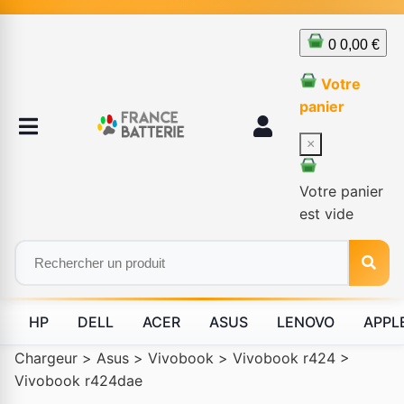
0
0,00 €
Votre
panier
×
Votre panier
est vide
HP
DELL
ACER
ASUS
LENOVO
APPL
Chargeur
>
Asus
>
Vivobook
>
Vivobook r424
>
Vivobook r424dae