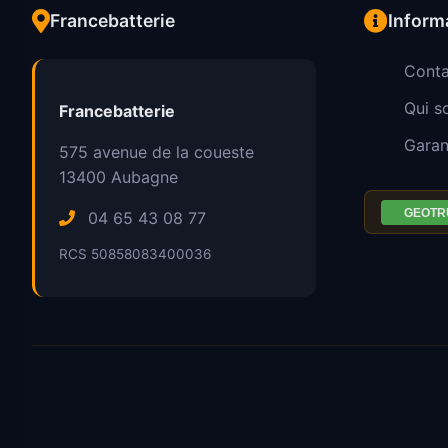
Francebatterie
Inform
Conta
Qui 
Francebatterie
Garan
575 avenue de la coueste
13400
Aubagne
04 65 43 08 77
RCS 50858083400036