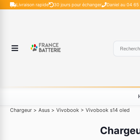
Livraison rapide
30 jours pour échanger
Daniel au 04 65
Chargeur
>
Asus
>
Vivobook
>
Vivobook s14 oled
Chargeu