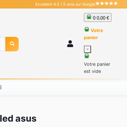
Excellent 4.5 / 5 avis sur Google
0
0,00 €
Votre
panier
×
Votre panier
est vide
E
led asus