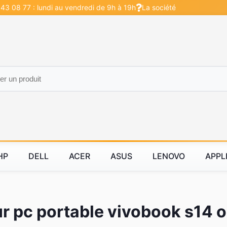
 43 08 77 : lundi au vendredi de 9h à 19h
La société
HP
DELL
ACER
ASUS
LENOVO
APPL
r pc portable vivobook s14 o