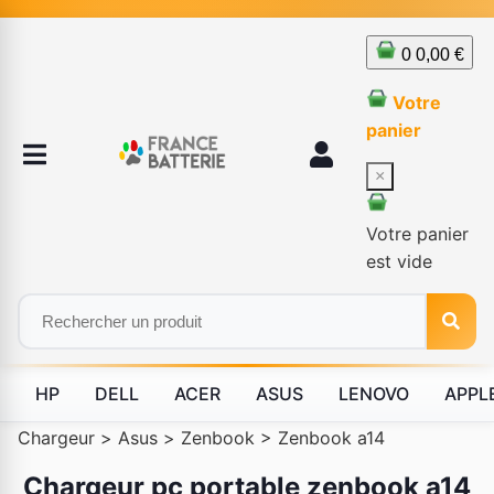
0
0,00 €
Votre
panier
×
Votre panier
est vide
HP
DELL
ACER
ASUS
LENOVO
APPL
Chargeur
>
Asus
>
Zenbook
>
Zenbook a14
Chargeur pc portable zenbook a14