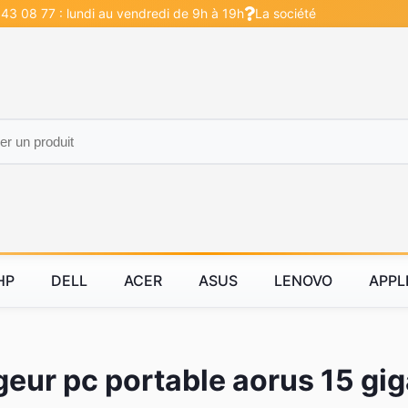
 43 08 77 : lundi au vendredi de 9h à 19h
La société
HP
DELL
ACER
ASUS
LENOVO
APPL
eur pc portable aorus 15 gi