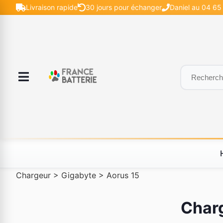
Livraison rapide
30 jours pour échanger
Daniel au 04 65
Chargeur
>
Gigabyte
>
Aorus 15
Charg