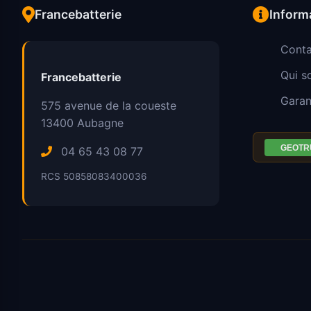
Francebatterie
Inform
Conta
Qui 
Francebatterie
Garan
575 avenue de la coueste
13400
Aubagne
04 65 43 08 77
RCS 50858083400036