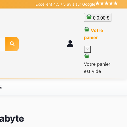
Excellent 4.5 / 5 avis sur Google
0
0,00 €
Votre
panier
×
Votre panier
est vide
E
gabyte