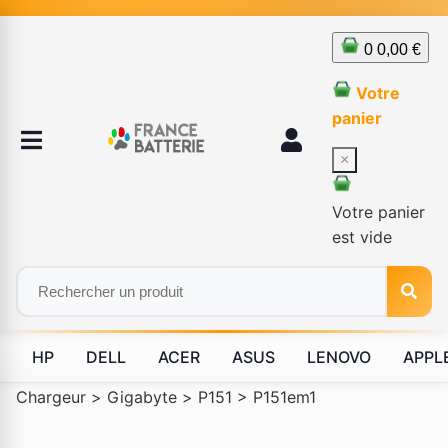
0
0,00 €
Votre
panier
×
Votre panier
est vide
HP
DELL
ACER
ASUS
LENOVO
APPL
Chargeur
>
Gigabyte
>
P151
>
P151em1