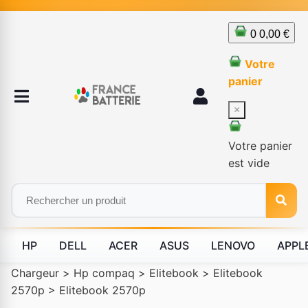
0
0,00 €
Votre
panier
×
Votre panier
est vide
HP
DELL
ACER
ASUS
LENOVO
APPL
Chargeur
>
Hp compaq
>
Elitebook
>
Elitebook
2570p
>
Elitebook 2570p