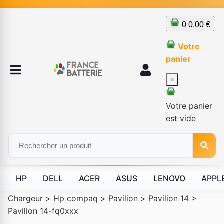
0
0,00 €
Votre
panier
×
Votre panier
est vide
HP
DELL
ACER
ASUS
LENOVO
APPL
Chargeur
>
Hp compaq
>
Pavilion
>
Pavilion 14
>
Pavilion 14-fq0xxx