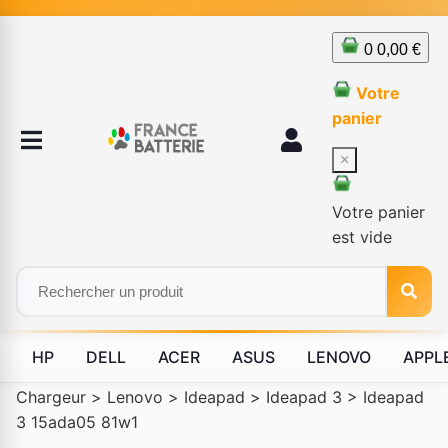
0
0,00 €
Votre
panier
×
Votre panier
est vide
HP
DELL
ACER
ASUS
LENOVO
APPL
Chargeur
>
Lenovo
>
Ideapad
>
Ideapad 3
>
Ideapad
3 15ada05 81w1