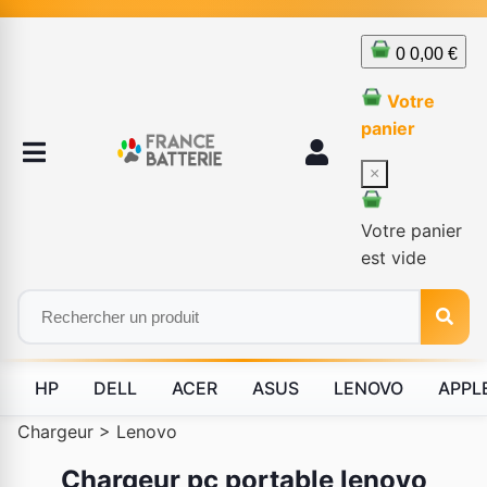
0
0,00 €
Votre
panier
×
Votre panier
est vide
HP
DELL
ACER
ASUS
LENOVO
APPL
Chargeur
>
Lenovo
Chargeur pc portable lenovo