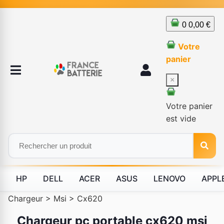
0
0,00 €
Votre
panier
×
Votre panier
est vide
HP
DELL
ACER
ASUS
LENOVO
APPL
Chargeur
>
Msi
>
Cx620
Chargeur pc portable cx620 msi