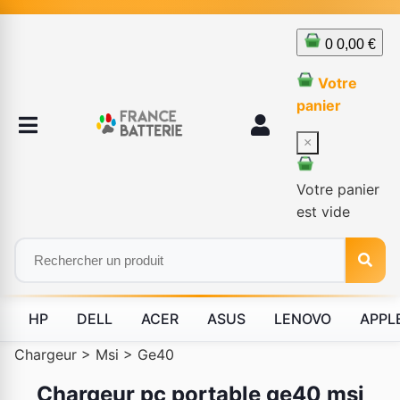
0
0,00 €
Votre
panier
×
Votre panier
est vide
HP
DELL
ACER
ASUS
LENOVO
APPL
Chargeur
>
Msi
>
Ge40
Chargeur pc portable ge40 msi