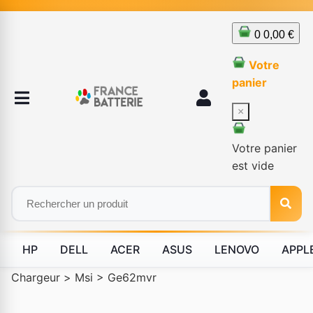
0
0,00 €
Votre
panier
×
Votre panier
est vide
HP
DELL
ACER
ASUS
LENOVO
APPL
Chargeur
>
Msi
>
Ge62mvr