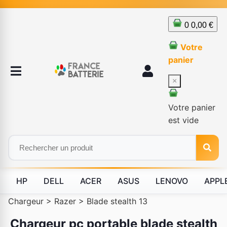
0
0,00 €
Votre
panier
×
Votre panier
est vide
HP
DELL
ACER
ASUS
LENOVO
APPL
Chargeur
>
Razer
>
Blade stealth 13
Chargeur pc portable blade stealth