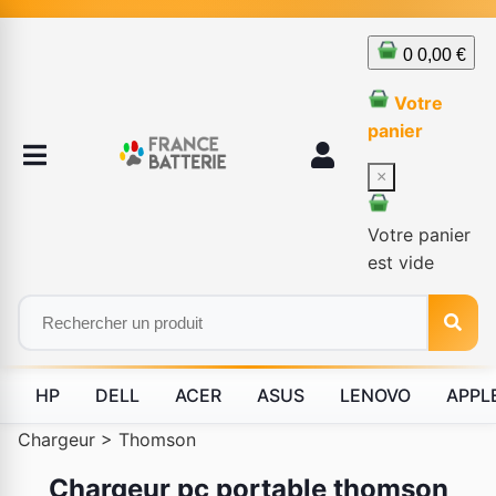
0
0,00 €
Votre
panier
×
Votre panier
est vide
HP
DELL
ACER
ASUS
LENOVO
APPL
Chargeur
>
Thomson
Chargeur pc portable thomson