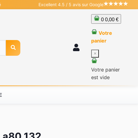
é
Excellent 4.5 / 5 avis sur Google
0
0,00 €
Votre
panier
×
Votre panier
est vide
E
m a80 132