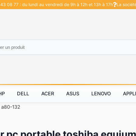
43 08 77 : du lundi au vendredi de 9h à 12h et 13h à 17h
La sociét
HP
DELL
ACER
ASUS
LENOVO
APPL
 a80-132
 pc portable toshiba equiu