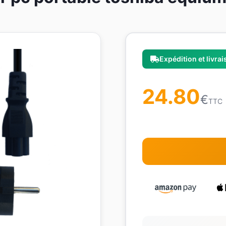
Expédition et livra
24.80
€
TTC