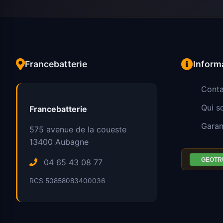
Francebatterie
Inform
Conta
Qui 
Francebatterie
Garan
575 avenue de la coueste
13400
Aubagne
04 65 43 08 77
RCS 50858083400036