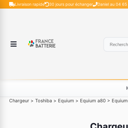
Livraison rapide
30 jours pour échanger
Daniel au 04 65 
Chargeur
>
Toshiba
>
Equium
>
Equium a80
>
Equium
Chargeur