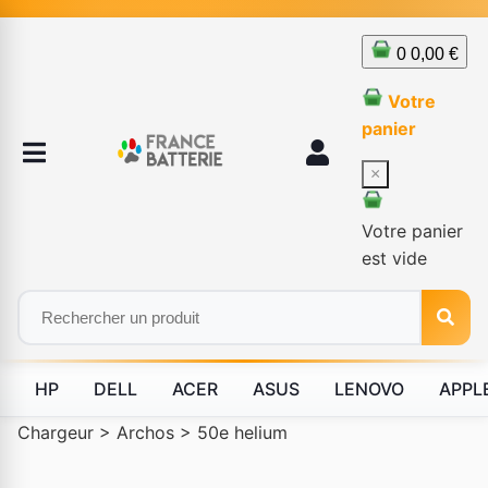
0
0,00 €
Votre
panier
×
Votre panier
est vide
HP
DELL
ACER
ASUS
LENOVO
APPL
Chargeur
>
Archos
>
50e helium