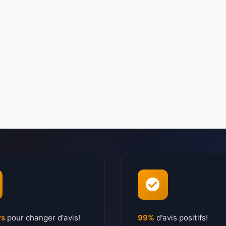
rs
pour changer d'avis!
99%
d'avis positifs!