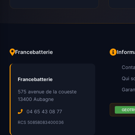
Francebatterie
Inform
Conta
Qui 
Francebatterie
Garan
575 avenue de la coueste
13400
Aubagne
04 65 43 08 77
RCS 50858083400036