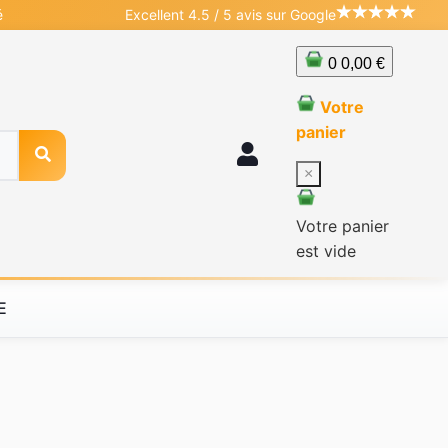
é
Excellent 4.5 / 5 avis sur Google
0
0,00 €
Votre
panier
×
Votre panier
est vide
E