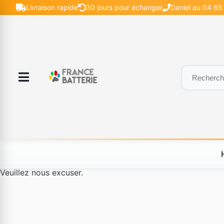
Livraison rapide
30 jours pour échanger
Daniel au 04 65 
Le produit #BLD--12232 n'est plus disponible à la vente.
Veuillez nous excuser.