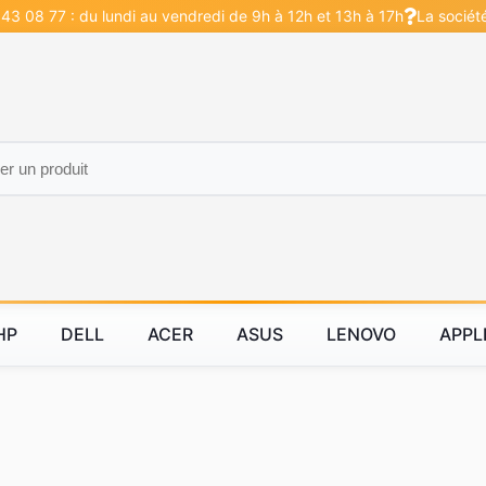
43 08 77 : du lundi au vendredi de 9h à 12h et 13h à 17h
La sociét
HP
DELL
ACER
ASUS
LENOVO
APPL