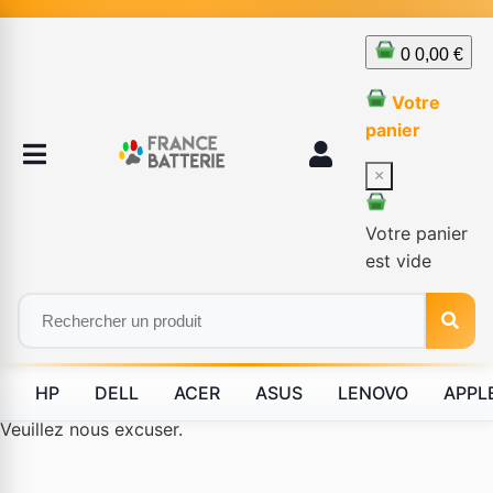
0
0,00 €
Votre
panier
×
Votre panier
est vide
HP
DELL
ACER
ASUS
LENOVO
APPL
Le produit #BLD--12232 n'est plus disponible à la vente.
Veuillez nous excuser.