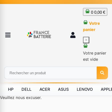
0
0,00 €
Votre
panier
×
Votre panier
est vide
HP
DELL
ACER
ASUS
LENOVO
APPL
Le produit #BLD--12232 n'est plus disponible à la vente.
Veuillez nous excuser.