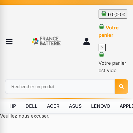
0
0,00 €
Votre
panier
×
Votre panier
est vide
HP
DELL
ACER
ASUS
LENOVO
APPL
Le produit #BLD--12232 n'est plus disponible à la vente.
Veuillez nous excuser.